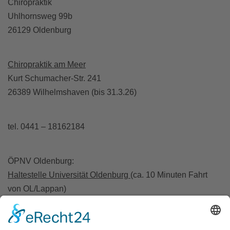
Chiropraktik
Uhlhornsweg 99b
26129 Oldenburg
Chiropraktik am Meer
Kurt Schumacher-Str. 241
26389 Wilhelmshaven (bis 31.3.26)
tel. 0441 – 18162184
ÖPNV Oldenburg:
Haltestelle Universität Oldenburg
(ca. 10 Minuten Fahrt
von OL/Lappan)
A28 Abfahrt Wechloy / A293 Abfahrt Haarentor