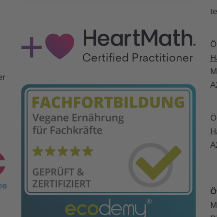
t
Ö
H
M
er
A
Ö
H
A
Ö
M