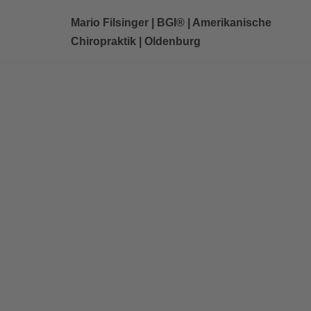
Mario Filsinger | BGI® | Amerikanische
Zum
Chiropraktik | Oldenburg
Inhalt
springen