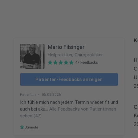
K
H
C
U
2
C
K
2