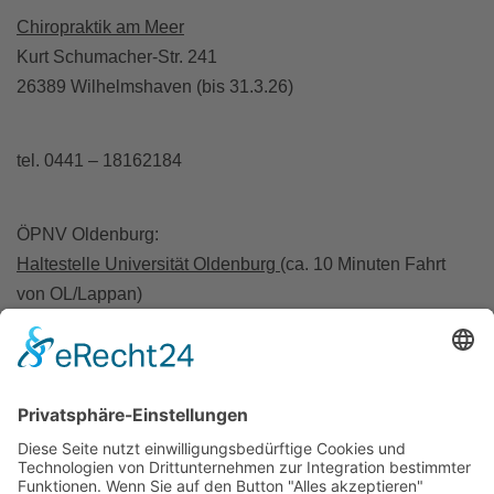
Chiropraktik am Meer
Kurt Schumacher-Str. 241
26389 Wilhelmshaven (bis 31.3.26)
tel. 0441 – 18162184
ÖPNV Oldenburg:
Haltestelle Universität Oldenburg
(ca. 10 Minuten Fahrt
von OL/Lappan)
A28 Abfahrt Wechloy / A293 Abfahrt Haarentor
ÖPNV Wilhelmshaven:
Haltestelle Klinikum/Jade Hochschule
A29 Abfahrt Wilhelmshaven
Cookie-Zustimmung verwalten