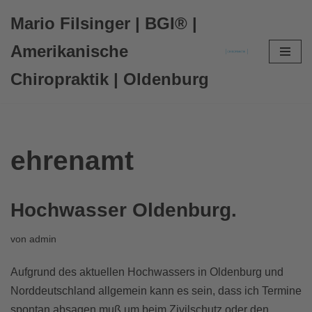
Mario Filsinger | BGI® |
Zum
Amerikanische
Inhalt
Chiropraktik | Oldenburg
springen
ehrenamt
Hochwasser Oldenburg.
von
admin
Aufgrund des aktuellen Hochwassers in Oldenburg und
Norddeutschland allgemein kann es sein, dass ich Termine
spontan absagen muß um beim Zivilschutz oder den