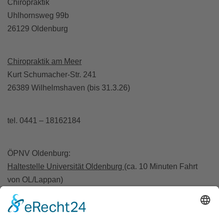
Chiropraktik
Uhlhornsweg 99b
26129 Oldenburg
Chiropraktik am Meer
Kurt Schumacher-Str. 241
26389 Wilhelmshaven (bis 31.3.26)
tel. 0441 – 18162184
ÖPNV Oldenburg:
Haltestelle Universität Oldenburg
(ca. 10 Minuten Fahrt
von OL/Lappan)
A28 Abfahrt Wechloy / A293 Abfahrt Haarentor