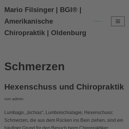
Mario Filsinger | BGI® |
Zum
Amerikanische
Inhalt
Chiropraktik | Oldenburg
springen
Schmerzen
Hexenschuss und Chiropraktik
von
admin
Lumbago, „Ischias“, Lumboischialagie, Hexenschuss:
Schmerzen, die aus dem Rücken ins Bein ziehen, sind ein
häufiger Grund für den Besuch beim Chiropraktiker.